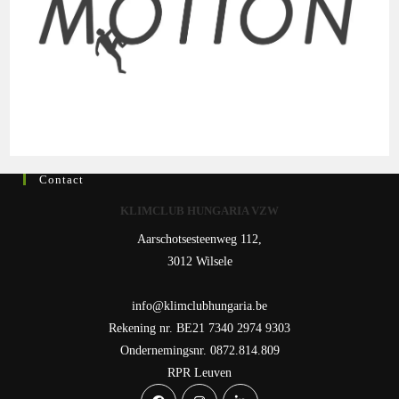
Contact
KLIMCLUB HUNGARIA VZW
Aarschotsesteenweg 112,
3012 Wilsele
info@klimclubhungaria.be
Rekening nr. BE21 7340 2974 9303
Ondernemingsnr. 0872.814.809
RPR Leuven
Opens
Opens
Opens