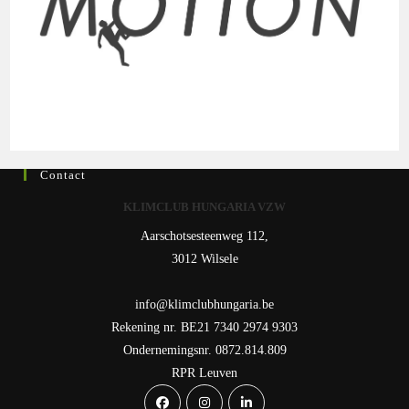
Contact
KLIMCLUB HUNGARIA VZW
Aarschotsesteenweg 112,
3012 Wilsele
info@klimclubhungaria.be
Rekening nr. BE21 7340 2974 9303
Ondernemingsnr. 0872.814.809
RPR Leuven
Opens
Opens
Opens