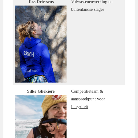
Tess Driessens
Volwassenenwerking en
buitenlandse stages
Silke Ghekiere
Competitieteam &
aanspreekpunt voor
integriteit