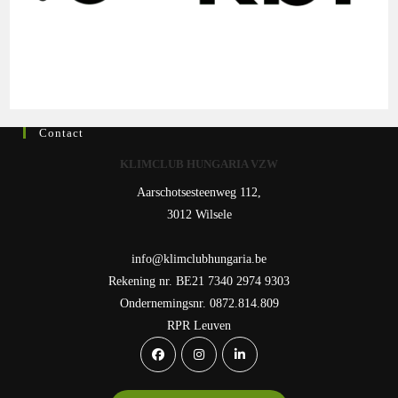
Contact
KLIMCLUB HUNGARIA VZW
Aarschotsesteenweg 112,
3012 Wilsele
info@klimclubhungaria.be
Rekening nr. BE21 7340 2974 9303
Ondernemingsnr. 0872.814.809
RPR Leuven
Opens
Opens
Opens
in
in
in
a
a
a