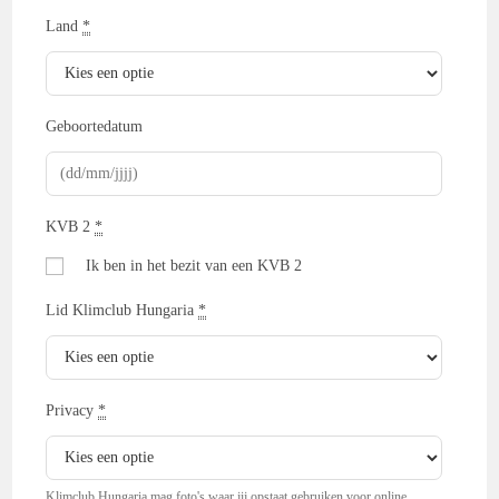
Land
*
Geboortedatum
KVB 2
*
Ik ben in het bezit van een KVB 2
Lid Klimclub Hungaria
*
Privacy
*
Klimclub Hungaria mag foto's waar jij opstaat gebruiken voor online