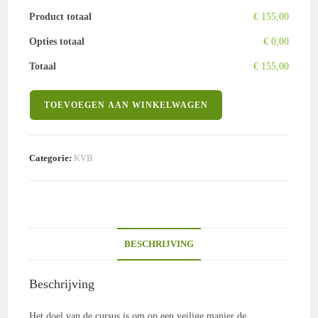
Product totaal
€ 155,00
Opties totaal
€ 0,00
Totaal
€ 155,00
KVB2+
TOEVOEGEN AAN WINKELWAGEN
-
Reeks
2
Categorie:
KVB
(VJ
2026)
aantal
BESCHRIJVING
Beschrijving
Het doel van de cursus is om op een veilige manier de