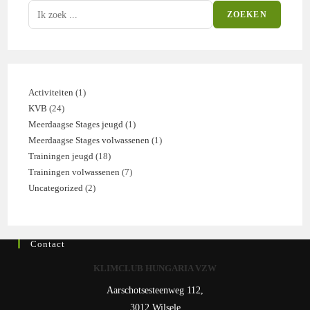
ZOEKEN
Activiteiten
1
1
KVB
24
24
product
Meerdaagse Stages jeugd
1
1
producten
Meerdaagse Stages volwassenen
1
1
product
Trainingen jeugd
18
18
product
Trainingen volwassenen
7
7
producten
Uncategorized
2
2
producten
producten
Contact
KLIMCLUB HUNGARIA VZW
Aarschotsesteenweg 112,
3012 Wilsele