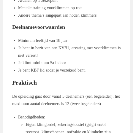
Afdalen op 1 zekerpunt
Mentale training voorklimmen op rots
Andere thema’s aangepast aan noden klimmers
Deelnamevoorwaarden
Minimum leeftijd van 18 jaar
Je bent in bezit van een KVB1, ervaring met voorklimmen is
niet vereist!
Je klimt minimum 5a indoor.
Je bent KBF lid zodat je verzekerd bent.
Praktisch
De opleiding gaat door vanaf 5 deelnemers (één begeleider); het
maximum aantal deelnemers is 12 (twee begeleiders)
Benodigdheden:
Eigen
klimgordel, zekeringstoestel (grigri en/of
reverso), klimschoenen, pofzakje en klimhelm zijn