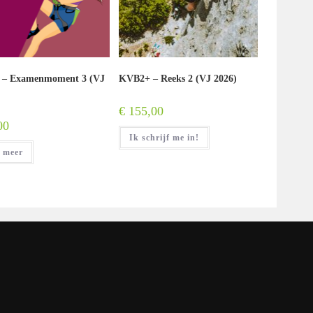
 – Examenmoment 3 (VJ
KVB2+ – Reeks 2 (VJ 2026)
€
155,00
00
Ik schrijf me in!
 meer