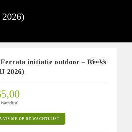
J 2026)
 Ferrata initiatie outdoor – Reeks
NJ 2026)
5,00
 Wachtlijst!
AATS ME OP DE WACHTLIJST