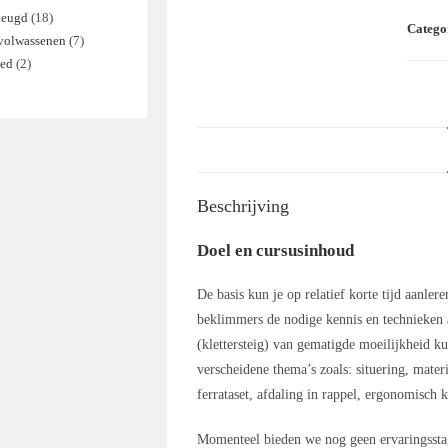
jeugd
18
18
Catego
 volwassenen
7
7
producten
zed
2
2
producten
producten
Beschrijving
Doel en cursusinhoud
De basis kun je op relatief korte tijd aanle
beklimmers de nodige kennis en technieken aa
(klettersteig) van gematigde moeilijkheid k
verscheidene thema’s zoals: situering, mater
ferrataset, afdaling in rappel, ergonomisch
Momenteel bieden we nog geen ervaringsstage