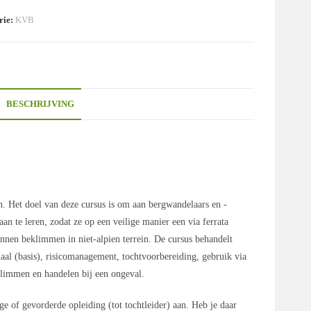
rie:
KVB
BESCHRIJVING
ren. Het doel van deze cursus is om aan bergwandelaars en -
n te leren, zodat ze op een veilige manier een via ferrata
unnen beklimmen in niet-alpien terrein. De cursus behandelt
iaal (basis), risicomanagement, tochtvoorbereiding, gebruik via
 klimmen en handelen bij een ongeval.
 of gevorderde opleiding (tot tochtleider) aan. Heb je daar