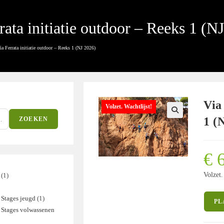
rata initiatie outdoor – Reeks 1 (N
ia Ferrata initiatie outdoor – Reeks 1 (NJ 2026)
Via
Volzet. Wachtlijst!
1 (
ZOEKEN
€
6
Volzet.
1
1
product
Stages jeugd
1
1
ducten
PL
 Stages volwassenen
product