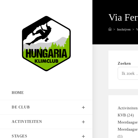
Spring
naar
Via Fer
de
inhoud
>
Inschrijven
>
V
Zoeken
HOME
DE CLUB
Activiteiten
KVB
24
24
ACTIVITEITEN
Meerdaagse 
pro
Meerdaagse
STAGES
1
1