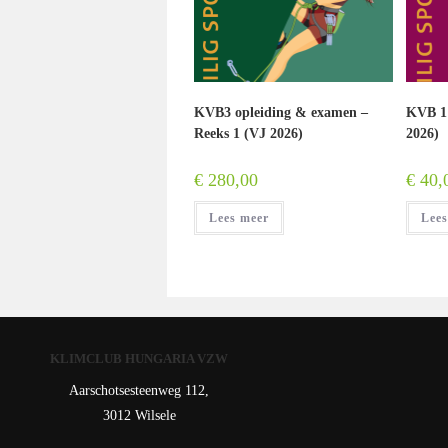
KVB3 opleiding & examen –
KVB 1
Reeks 1 (VJ 2026)
2026)
€
280,00
€
40,
Lees meer
Lees
KLIMCLUB HUNGARIA VZW
Aarschotsesteenweg 112,
3012 Wilsele