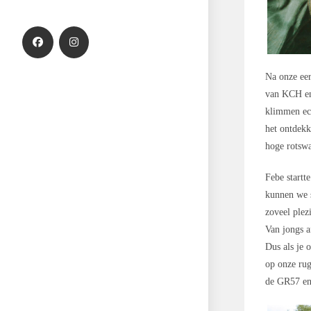
Na onze eer
van KCH en
klimmen ec
het ontdekk
hoge rotswa
Febe startt
kunnen we 
zoveel plez
Van jongs a
Dus als je 
op onze rug
de GR57 en