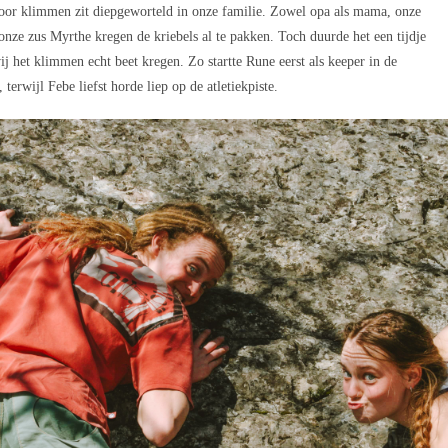
oor klimmen zit diepgeworteld in onze familie. Zowel opa als mama, onze
onze zus Myrthe kregen de kriebels al te pakken. Toch duurde het een tijdje
ij het klimmen echt beet kregen. Zo startte Rune eerst als keeper in de
 terwijl Febe liefst horde liep op de atletiekpiste.