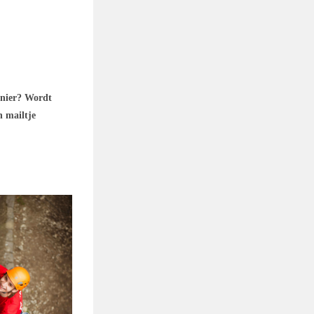
anier? Wordt
n mailtje