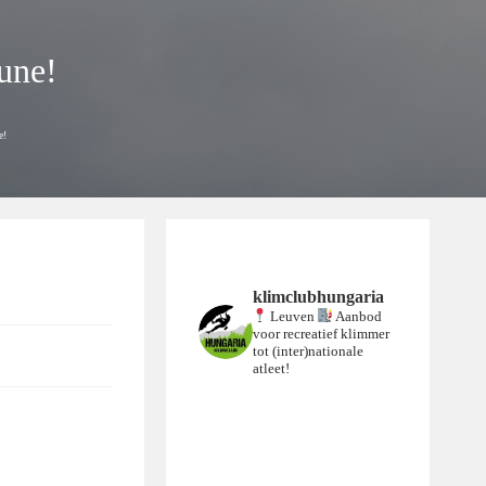
une!
e!
klimclubhungaria
Leuven
Aanbod
voor recreatief klimmer
tot (inter)nationale
atleet!