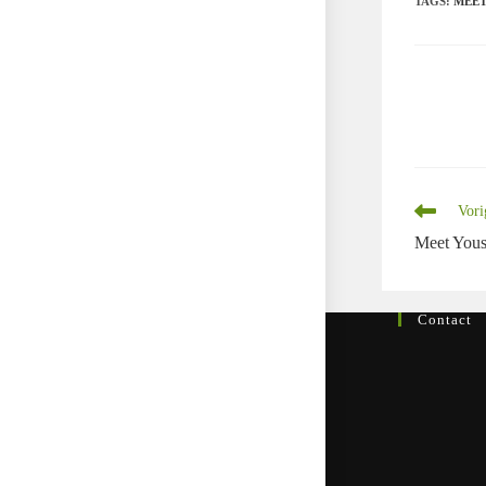
TAGS
:
MEET.
DEEL
DEZE
INHOUD
Lees
Vori
meer
Meet Yous
artikelen
Contact