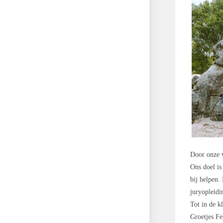
Door onze v
Ons doel is
bij helpen.
juryopleidi
Tot in de k
Groetjes F