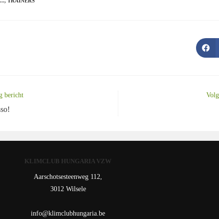
..
,
TRAINERS
g bericht
Volg
so!
KLIMCLUB HUNGARIA VZW
Aarschotsesteenweg 112,
3012 Wilsele
info@klimclubhungaria.be