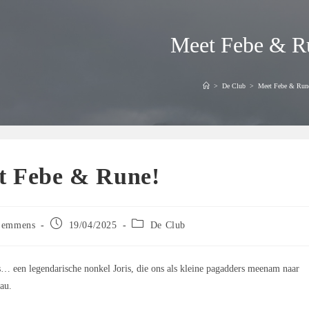
Meet Febe & R
>
De Club
>
Meet Febe & Run
t Febe & Rune!
Bericht
Berichtcategorie:
Lemmens
19/04/2025
De Club
gepubliceerd
op:
… een legendarische nonkel Joris, die ons als kleine pagadders meenam naar
au.