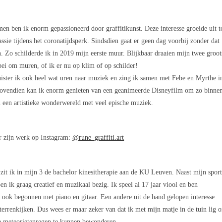
en ben ik enorm gepassioneerd door graffitikunst. Deze interesse groeide uit t
assie tijdens het coronatijdsperk. Sindsdien gaat er geen dag voorbij zonder dat
en. Zo schilderde ik in 2019 mijn eerste muur. Blijkbaar draaien mijn twee groot
ebei om muren, of ik er nu op klim of op schilder!
uister ik ook heel wat uren naar muziek en zing ik samen met Febe en Myrthe i
Bovendien kan ik enorm genieten van een geanimeerde Disneyfilm om zo binne
 een artistieke wonderwereld met veel epische muziek.
r zijn werk op Instagram:
@rune_graffiti.art
it ik in mijn 3 de bachelor kinesitherapie aan de KU Leuven. Naast mijn sport
en ik graag creatief en muzikaal bezig. Ik speel al 17 jaar viool en ben
 ook begonnen met piano en gitaar. Een andere uit de hand gelopen interesse
sterrenkijken. Dus wees er maar zeker van dat ik met mijn matje in de tuin lig 
e meteorietenregen te kunnen bewonderen.