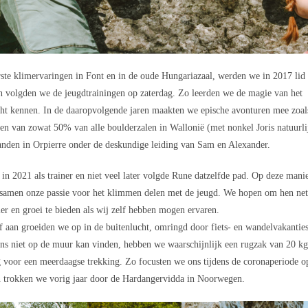
ste klimervaringen in Font en in de oude Hungariazaal, werden we in 2017 lid
 volgden we de jeugdtrainingen op zaterdag. Zo leerden we de magie van het
ht kennen. In de daaropvolgende jaren maakten we epische avonturen mee zoal
en van zowat 50% van alle boulderzalen in Wallonië (met nonkel Joris natuurli
nden in Orpierre onder de deskundige leiding van Sam en Alexander.
e in 2021 als trainer en niet veel later volgde Rune datzelfde pad. Op deze mani
samen onze passie voor het klimmen delen met de jeugd. We hopen om hen ne
ier en groei te bieden als wij zelf hebben mogen ervaren.
f aan groeiden we op in de buitenlucht, omringd door fiets- en wandelvakanties
ons niet op de muur kan vinden, hebben we waarschijnlijk een rugzak van 20 k
 voor een meerdaagse trekking. Zo focusten we ons tijdens de coronaperiode o
 trokken we vorig jaar door de Hardangervidda in Noorwegen.