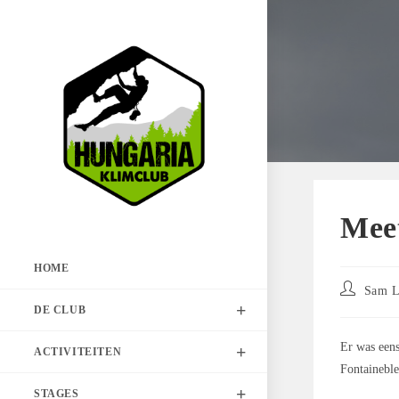
Spring
naar
de
inhoud
Mee
HOME
Bericht
Sam 
auteur:
DE CLUB
Er was eens
ACTIVITEITEN
Fontaineble
STAGES