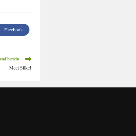
Facebook
Wordt
geopend
in
een
nieuw
venster
end bericht
Meet Silke!