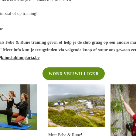
limzaal of op training!
ne
 als Febe & Rune training geven of help je de club graag op een andere m
er! Meer info kun je terugvinden via volgende knop of stuur ons gewoon ee
@klimclubhungaria.be
WORD VRIJWILLIGER
Meet Febe & Rune!