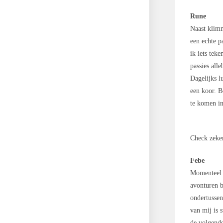
Rune
Naast klimm
een echte p
ik iets tek
passies all
Dagelijks l
een koor. 
te komen in
Check zeke
Febe
Momenteel z
avonturen b
ondertussen
van mij is 
de volgend