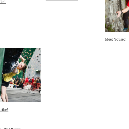
lke!
Meet Yousso!
rthe!