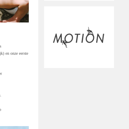
s
jk) en onze eerste
er
t
.
g
p