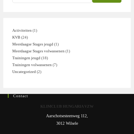
Activiteiten
1
1
KVB
24
24
product
Meerdaagse Stages jeugd
1
1
producten
Meerdaagse Stages volwassenen
1
1
product
Trainingen jeugd
18
18
product
Trainingen volwassenen
7
7
producten
Uncategorized
2
2
producten
producten
Contact
KLIMCLUB HUNGARIA VZW
Aarschotsesteenweg 112,
3012 Wilsele