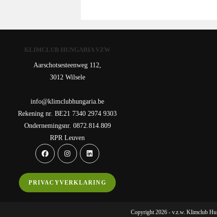
KLIMCLUB HUNGARIA VZW
Aarschotsesteenweg 112,
3012 Wilsele
info@klimclubhungaria.be
Rekening nr. BE21 7340 2974 9303
Ondernemingsnr. 0872.814.809
RPR Leuven
Opens
Opens
Opens
in
in
in
a
a
a
PRIVACYVERKLARING
new
new
new
tab
tab
tab
Copyright 2026 - v.z.w. Klimclub Hu