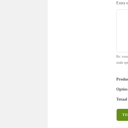
Extra 
Bv. voor
zoals epi
Produc
Opties
Totaal
KVB2
TO
-
Exame