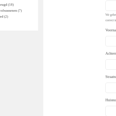
jeugd
18
18
 volwassenen
7
7
producten
We gebru
zed
2
2
producten
correct i
producten
Voorn
Achte
Straat
Huisn