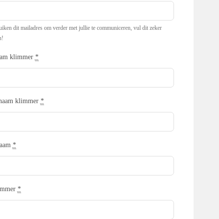
iken dit mailadres om verder met jullie te communiceren, vul dit zeker
n!
aam klimmer
*
rnaam klimmer
*
naam
*
ummer
*