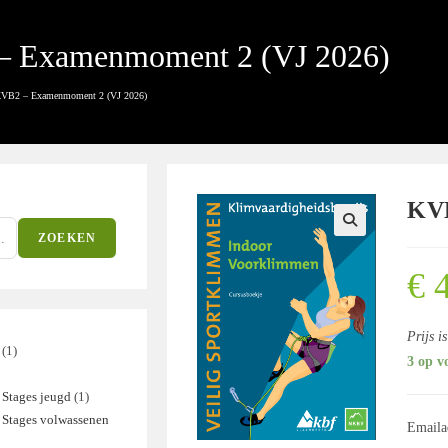
 Examenmoment 2 (VJ 2026)
VB2 – Examenmoment 2 (VJ 2026)
KVB
ZOEKEN
€
4
Prijs i
1
1
3 op v
product
Stages jeugd
1
1
ducten
 Stages volwassenen
product
Emaila