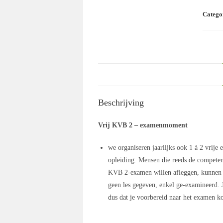
2
Catego
(VJ
2026)
aantal
Beschrijving
Vrij KVB 2 – examenmoment
we organiseren jaarlijks ook 1 à 2 vri
opleiding. Mensen die reeds de compete
KVB 2-examen willen afleggen, kunnen 
geen les gegeven, enkel ge-examineerd. 
dus dat je voorbereid naar het examen k