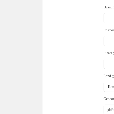
Busnu
Postco
Plaats
Land
*
Geboo