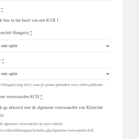
1
*
Ik ben in het bezit van een KVB 1
imclub Hungaria
*
y
*
 Hungaria mag foto's waar jij opstaat gebruiken voor online publicatie.
ene voorwaarden KCH
*
Ik ga akkoord met de algemene voorwaarden van Klimclub
ia
 de algemene voorwaarden op onze website:
www.klimclubhungaria.be/index.php/algemene-voorwaarden-kch/