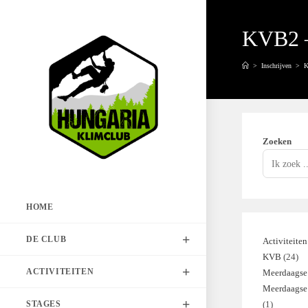
Spring
naar
KVB2 –
de
inhoud
>
Inschrijven
>
K
Zoeken
HOME
DE CLUB
Activiteiten
KVB
24
24
ACTIVITEITEN
Meerdaagse 
pro
Meerdaagse
STAGES
1
1