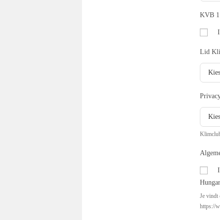
KVB 
Lid Kl
Privac
Klimclub
Algem
Hungar
Je vindt
https://