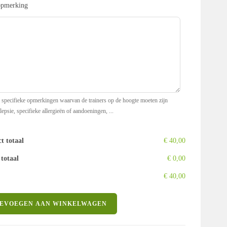
opmerking
 specifieke opmerkingen waarvan de trainers op de hoogte moeten zijn
lepsie, specifieke allergieën of aandoeningen, ...
t totaal
€ 40,00
 totaal
€ 0,00
€ 40,00
EVOEGEN AAN WINKELWAGEN
nmoment