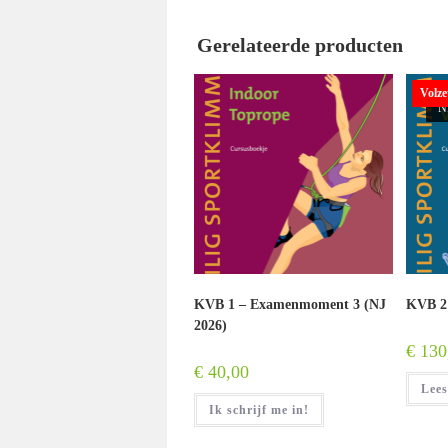
Gerelateerde producten
Volze
N
KVB 1 – Examenmoment 3 (NJ
KVB 2 
2026)
€
130
€
40,00
Lees
Ik schrijf me in!