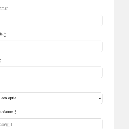
mmer
de
*
*
rtedatum
*