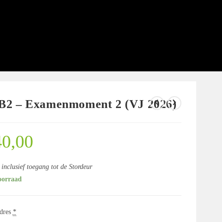
2 – Examenmoment 2 (VJ 2026)
0,00
s inclusief toegang tot de Stordeur
oorraad
dres
*