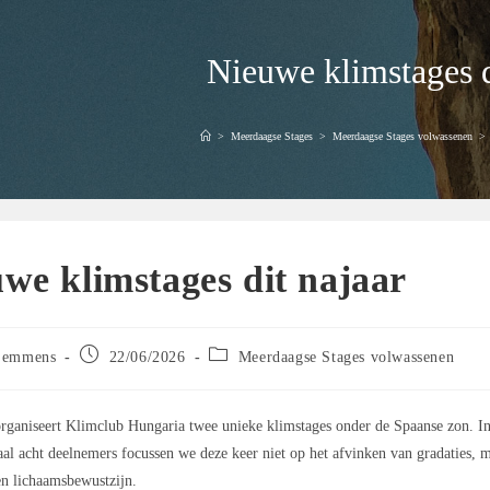
Nieuwe klimstages d
>
Meerdaagse Stages
>
Meerdaagse Stages volwassenen
>
we klimstages dit najaar
Bericht
Berichtcategorie:
Lemmens
22/06/2026
Meerdaagse Stages volwassenen
gepubliceerd
op:
organiseert Klimclub Hungaria twee unieke klimstages onder de Spaanse zon. I
l acht deelnemers focussen we deze keer niet op het afvinken van gradaties, 
 en lichaamsbewustzijn.