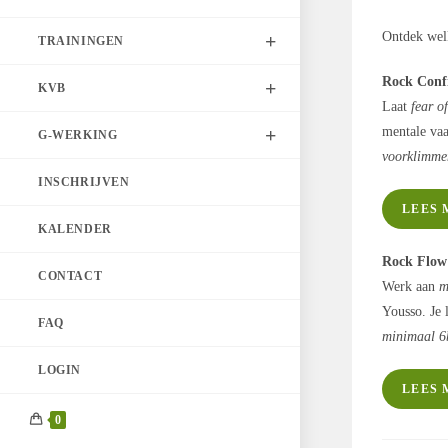
Ontdek we
TRAININGEN
Rock Confi
KVB
Laat
fear of
mentale va
G-WERKING
voorklimme
INSCHRIJVEN
LEES 
KALENDER
Rock Flow 
CONTACT
Werk aan
m
Yousso. Je 
FAQ
minimaal 6
LOGIN
LEES 
0