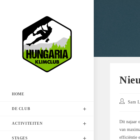
Spring
naar
de
inhoud
Nieu
HOME
Bericht
Sam 
auteur:
DE CLUB
Dit najaar 
ACTIVITEITEN
van maximaa
efficiëntie
STAGES