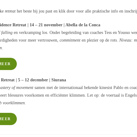
lke
retreat
het beste bij jou past en klik door voor alle praktische info en inschri
dence Retreat | 14 – 21 november | Abella de la Conca
 falling
en verkramping los. Onder begeleiding van coaches Tess en Yousso wer
ardigheden voor meer vertrouwen,
commitment
en plezier op de rots.
Niveau: m
n
.
MEER
Retreat | 5 – 12 december | Siurana
astery of movement
samen met de internationaal bekende kinesist Pablo en coac
leert blessures voorkomen en efficiënter klimmen. Let op: de voertaal is Engel
b voorklimmen.
MEER