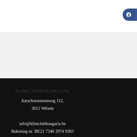
KLIMCLUB HUNGARIA VZW
Aarschotsesteenweg 112,
3012 Wilsele
info@klimclubhungaria.be
Rekening nr. BE21 7340 2974 9303