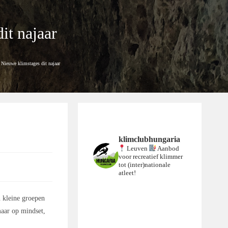
it najaar
Nieuwe klimstages dit najaar
klimclubhungaria
Leuven
Aanbod
voor recreatief klimmer
tot (inter)nationale
atleet!
n kleine groepen
maar op mindset,