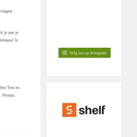
jvingen:
k je aan je
inimaal 5c
Volg ons op Instagram
hes Tess en
s.
Niveau: