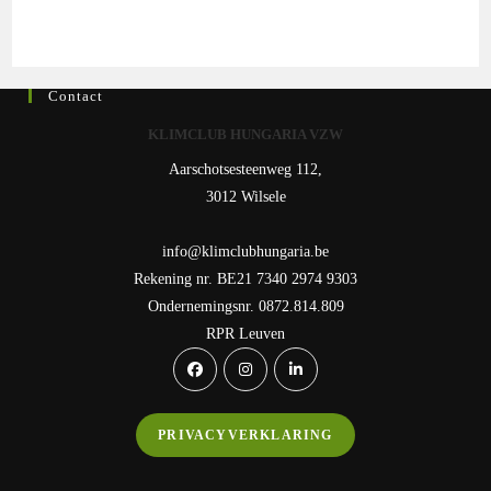
Contact
KLIMCLUB HUNGARIA VZW
Aarschotsesteenweg 112,
3012 Wilsele
info@klimclubhungaria.be
Rekening nr. BE21 7340 2974 9303
Ondernemingsnr. 0872.814.809
RPR Leuven
Opens
Opens
Opens
in
in
in
a
a
a
PRIVACYVERKLARING
new
new
new
tab
tab
tab