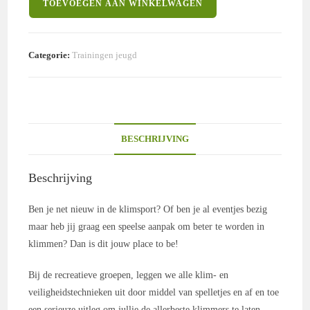
TOEVOEGEN AAN WINKELWAGEN
1-
3
secundair
Categorie:
Trainingen jeugd
(2627)
aantal
BESCHRIJVING
Beschrijving
Ben je net nieuw in de klimsport? Of ben je al eventjes bezig
maar heb jij graag een speelse aanpak om beter te worden in
klimmen? Dan is dit jouw place to be!
Bij de recreatieve groepen, leggen we alle klim- en
veiligheidstechnieken uit door middel van spelletjes en af en toe
een serieuze uitleg om jullie de allerbeste klimmers te laten