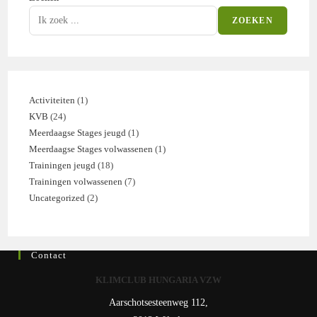
ZOEKEN
Activiteiten
1
1
KVB
24
24
product
Meerdaagse Stages jeugd
1
1
producten
Meerdaagse Stages volwassenen
1
1
product
Trainingen jeugd
18
18
product
Trainingen volwassenen
7
7
producten
Uncategorized
2
2
producten
producten
Contact
KLIMCLUB HUNGARIA VZW
Aarschotsesteenweg 112,