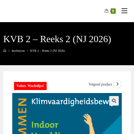
Spring
naar
0
de
inhoud
KVB 2 – Reeks 2 (NJ 2026)
>
Inschrijven
>
KVB 2 – Reeks 2 (NJ 2026)
Vorig product
Volgend product
Volzet. Wachtlijst!