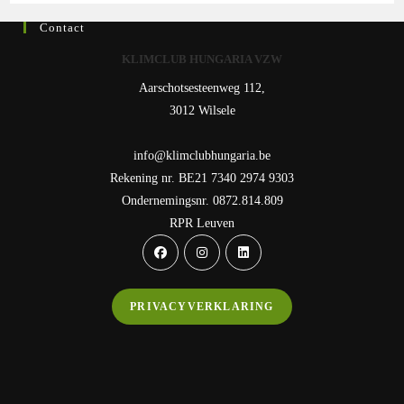
Contact
KLIMCLUB HUNGARIA VZW
Aarschotsesteenweg 112,
3012 Wilsele
info@klimclubhungaria.be
Rekening nr. BE21 7340 2974 9303
Ondernemingsnr. 0872.814.809
RPR Leuven
Opens
Opens
Opens
in
in
in
a
a
a
PRIVACYVERKLARING
new
new
new
tab
tab
tab