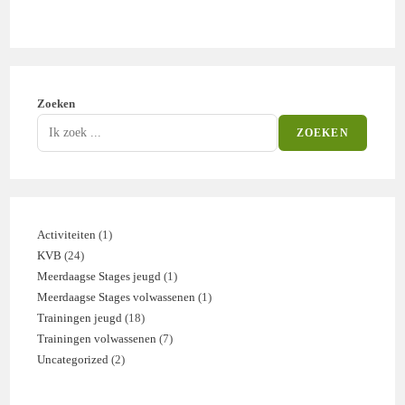
Zoeken
ZOEKEN
Activiteiten
1
1
KVB
24
24
product
Meerdaagse Stages jeugd
1
1
producten
Meerdaagse Stages volwassenen
1
1
product
Trainingen jeugd
18
18
product
Trainingen volwassenen
7
7
producten
Uncategorized
2
2
producten
producten