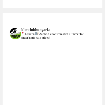
in
een
nieuw
venster
klimclubhungaria
Leuven
Aanbod voor recreatief klimmer tot
(inter)nationale atleet!