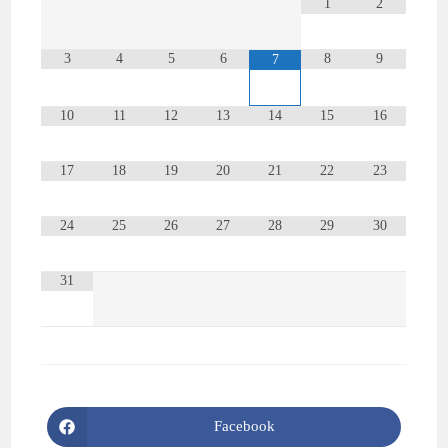
1
2
3
4
5
6
8
9
7
10
11
12
13
14
15
16
17
18
19
20
21
22
23
24
25
26
27
28
29
30
31
DEEL
DEZE
Facebook
Wordt
INHOUD
geopend