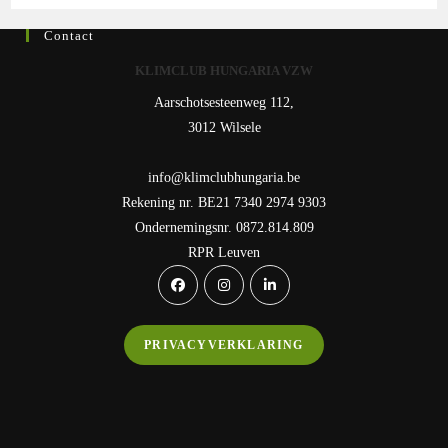
Contact
KLIMCLUB HUNGARIA VZW
Aarschotsesteenweg 112,
3012 Wilsele
info@klimclubhungaria.be
Rekening nr. BE21 7340 2974 9303
Ondernemingsnr. 0872.814.809
RPR Leuven
Opens
Opens
Opens
in
in
in
a
a
a
PRIVACYVERKLARING
new
new
new
tab
tab
tab